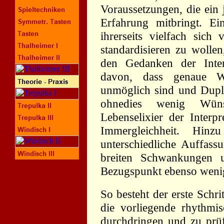
Voraussetzungen, die ein 
Erfahrung mitbringt. Ei
ihrerseits vielfach sic
standardisieren zu wolle
den Gedanken der Interp
davon, dass genaue W
unmöglich sind und Dupli
ohnedies wenig Wüns
Lebenselixier der Interpr
Immergleichheit. Hi
unterschiedliche Auffass
breiten Schwankungen un
Bezugspunkt ebenso wenig
So besteht der erste Schri
die vorliegende rhythmis
durchdringen und zu prüf