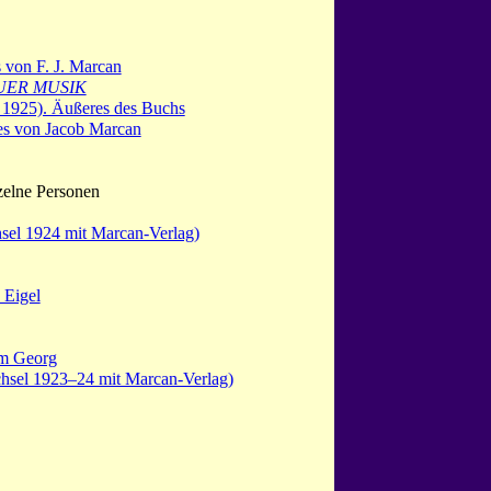
 von F. J. Marcan
UER MUSIK
1925). Äußeres des Buchs
tes von Jacob Marcan
zelne Personen
hsel 1924 mit Marcan-Verlag)
 Eigel
lm Georg
hsel 1923–24 mit Marcan-Verlag)