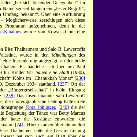
Lieder „bei sich bietender Gelegenheit“ im
Name sei seit langem ein „fester Begriff“,
em Umfang bekannt“. Über eine Aufführung
– Möglicherweise zerschlugen sich diese
as Programm aufzunehmen, denn in der
e-Katalogs
wurde von Kowalski nur eine
n Else Thalheimers und Salo B. Lewertoffs
Palästina, wurde in den
Mitteilungen
des
eine Inszenierung angezeigt, an der beide
teilhatten. Es handelte sich hier um Paul
el für Kinder
Wir bauen eine Stadt
(1930),
schaft“ Kölns im „Chanukkah-Monat“
[236]
20. Dezember 1934 stattfand.
[237]
Ort der
der „Bürgergesellschaft“ in Köln, Eingang
z.
[238]
Das Inserat nannte Salo Lewertoff
e, die choreographische Leitung hatte Grete
ationsgruppe
Flora Jöhlinger
,
[240]
die der
die Begleitung der Tänze war Betty Marcus
ander hatte die Kostüme entworfen; die
nemann.
[241]
Hinzu kamen über einhundert
Else Thalheimer hatte die Gesamt-Leitung
Inserat hat sich auch ein Blatt über die