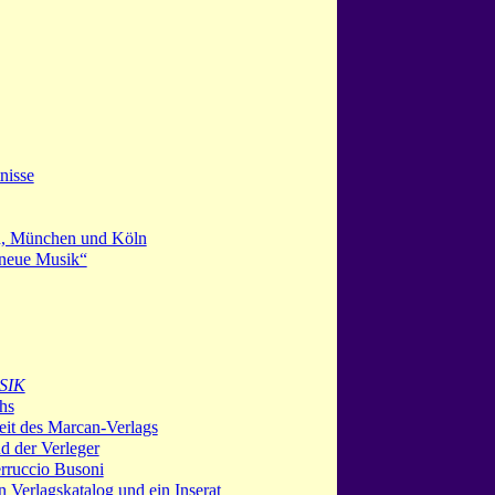
nisse
n, München und Köln
 neue Musik“
SIK
hs
eit des Marcan-Verlags
d der Verleger
rruccio Busoni
n Verlagskatalog und ein Inserat