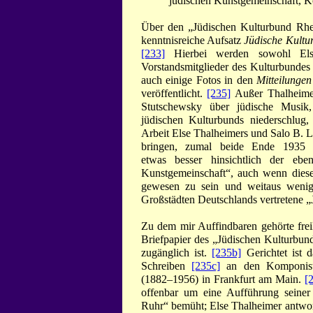
jüdischen Kunstgemeinschaft, K
Über den „Jüdischen Kulturbund Rhei
kenntnisreiche Aufsatz
Jüdische Kultu
[233]
Hierbei werden sowohl Els
Vorstandsmitglieder des Kulturbundes
auch einige Fotos in den
Mitteilungen
veröffentlicht.
[235]
Außer Thalheimer
Stutschewsky über jüdische Musik,
jüdischen Kulturbunds niederschlug,
Arbeit Else Thalheimers und Salo B. Le
bringen, zumal beide Ende 1935 
etwas besser hinsichtlich der eben
Kunstgemeinschaft“, auch wenn diese 
gewesen zu sein und weitaus wenige
Großstädten Deutschlands vertretene „
Zu dem mir Auffindbaren gehörte freil
Briefpapier des „Jüdischen Kulturbund
zugänglich ist.
[235b]
Gerichtet ist d
Schreiben
[235c]
an den Komponist
(1882–1956) in Frankfurt am Main.
[
offenbar um eine Aufführung seiner
Ruhr“ bemüht; Else Thalheimer antwort