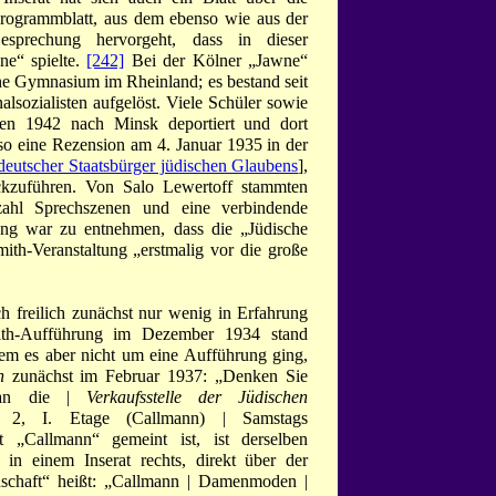
Programmblatt, aus dem ebenso wie aus der
sprechung hervorgeht, dass in dieser
ne“ spielte.
[242]
Bei der Kölner „Jawne“
che Gymnasium im Rheinland; es bestand seit
sozialisten aufgelöst. Viele Schüler sowie
den 1942 nach Minsk deportiert und dort
o eine Rezension am 4. Januar 1935 in der
deutscher Staatsbürger jüdischen Glaubens
],
ückzuführen. Von Salo Lewertoff stammten
nzahl Sprechszenen und eine verbindende
ng war zu entnehmen, dass die „Jüdische
ith-Veranstaltung „erstmalig vor die große
h freilich zunächst nur wenig in Erfahrung
ith-Aufführung im Dezember 1934 stand
 dem es aber nicht um eine Aufführung ging,
n
zunächst im Februar 1937: „Denken Sie
 an die |
Verkaufsstelle der Jüdischen
 I. Etage (Callmann) | Samstags
Callmann“ gemeint ist, ist derselben
in einem Inserat rechts, direkt über der
schaft“ heißt: „Callmann | Damenmoden |