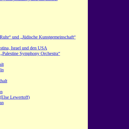
-Ruhr“ und „Jüdische Kunstgemeinschaft“
tina, Israel und den USA
„Palestine Symphony Orchestra“
lt
ln
halt
en
(Else Lewertoff)
an