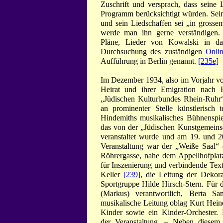
Zuschrift und versprach, dass seine 
Programm berücksichtigt würden. Sein 
und sein Liedschaffen sei „in gross
werde man ihn gerne verständigen. 
Pläne, Lieder von Kowalski in d
Durchsuchung des zuständigen
Onlin
Aufführung in Berlin genannt.
[235e]
Im Dezember 1934, also im Vorjahr vo
Heirat und ihrer Emigration nach 
„Jüdischen Kulturbundes Rhein-Ruhr“ 
an prominenter Stelle künstlerisch 
Hindemiths musikalisches Bühnenspi
das von der „Jüdischen Kunstgemein
veranstaltet wurde und am 19. und 
Veranstaltung war der „Weiße Saal“ 
Röhrergasse, nahe dem Appellhofplat
für Inszenierung und verbindende Text
Keller
[239]
, die Leitung der Dekor
Sportgruppe Hilde Hirsch-Stern. Für 
(Markus) verantwortlich, Berta S
musikalische Leitung oblag Kurt Hei
Kinder sowie ein Kinder-Orchester. 
der Veranstaltung. – Neben diesem 