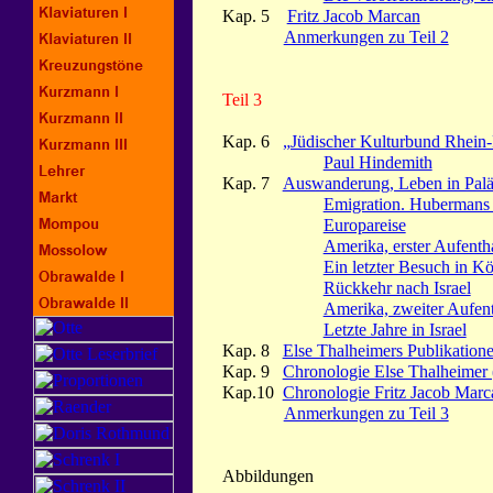
Kap. 5
Fritz Jacob Marcan
Anmerkungen zu Teil 2
Teil 3
Kap. 6
„Jüdischer Kulturbund Rhein
Paul Hindemith
Kap. 7
Auswanderung, Leben in Paläs
Emigration. Hubermans 
Europareise
Amerika, erster Aufentha
Ein letzter Besuch in Kö
Rückkehr nach Israel
Amerika, zweiter Aufent
Letzte Jahre in Israel
Kap. 8
Else Thalheimers Publikation
Kap. 9
Chronologie Else Thalheimer 
Kap.10
Chronologie Fritz Jacob Marc
Anmerkungen zu Teil 3
Abbildungen