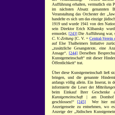
Aufführung erhalten, vermutlich ein 
im nächsten Absatz genannten Be
Veranstaltung das Orchester der „Jaw
handelte es sich um das einzige jüdis
1919 und wurde 1941 von den National
sein Direktor Erich Klibansky wur
ermordet.
[243]
Die Aufführung war, s
C. V.-Zeitung
[C. V. =
Central-Verein 
auf Else Thalheimers Initiative zur
„zusätzliche Gesangstexte, eine A
Ansage“.
[244]
Derselben Besprechu
Kunstgemeinschaft“ mit dieser Hindem
Öffentlichkeit“ trat.
Über diese Kunstgemeinschaft ließ sic
bringen, und die genannte Hindem
anfangs völlig allein. Ein Inserat, in
informierte die Leser der
Mitteilunge
beim Einkauf Ihrer Geschenke
Kunstgemeinschaft
| am Domhof 2,
geschlossen!“
[245]
Wer hier mit „
Anzeigenseite zu entnehmen, wo es 
Anzeige der „Jüdischen Kunstgemein