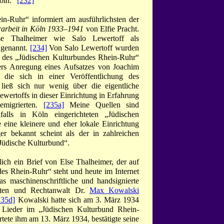
öln.“
[232]
n-Ruhr“ informiert am ausführlichsten der
rarbeit in Köln 1933–1941
von Elfie Pracht.
e Thalheimer wie Salo Lewertoff als
 genannt.
[234]
Von Salo Lewertoff wurden
des „Jüdischen Kulturbundes Rhein-Ruhr“
s Anregung eines Aufsatzes von Joachim
 die sich in einer Veröffentlichung des
 ließ sich nur wenig über die eigentliche
wertoffs in dieser Einrichtung in Erfahrung
emigrierten.
[235a]
Meine Quellen sind
falls in Köln eingerichteten „Jüdischen
eine kleinere und eher lokale Einrichtung
r bekannt scheint als der in zahlreichen
Jüdische Kulturbund“.
ich ein Brief von Else Thalheimer, der auf
es Rhein-Ruhr“ steht und heute im Internet
as maschinenschriftliche und handsignierte
en und Rechtanwalt Dr.
Max Kowalski
235d]
Kowalski hatte sich am 3. März 1934
 Lieder im „Jüdischen Kulturbund Rhein-
ete ihm am 13. März 1934, bestätigte seine