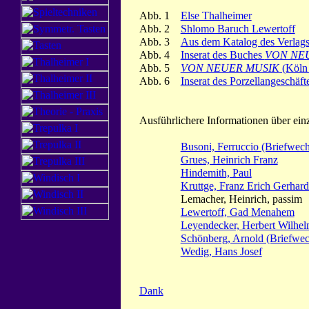
Abb. 1
Else Thalheimer
Abb. 2
Shlomo Baruch Lewertoff
Abb. 3
Aus dem Katalog des Verlags
Abb. 4
Inserat des Buches
VON NE
Abb. 5
VON NEUER MUSIK
(Köln 
Abb. 6
Inserat des Porzellangeschäf
Ausführlichere Informationen über ein
Busoni, Ferruccio (Briefwec
Grues, Heinrich Franz
Hindemith, Paul
Kruttge, Franz Erich Gerhard
Lemacher, Heinrich, passim
Lewertoff, Gad Menahem
Leyendecker, Herbert Wilhe
Schönberg, Arnold (Briefwec
Wedig, Hans Josef
Dank