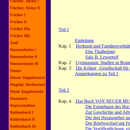
Teil 1
Einleitung
Kap. 1
Herkunft und Familienverhält
Else Thalheimer
Salo B. Lewertoff
Kap.
2
Gymnasium. Studien in Bon
Kap.
3
Die Kölner „Gesellschaft für
Anmerkungen zu Teil 1
Teil 2
Kap. 4
Das Buch
VON NEUER MU
Die Entstehung des Buc
Zur Geschichte und Arb
Die drei Herausgeber un
Der Briefwechsel mit Fe
Die Veröffentlichung, ei