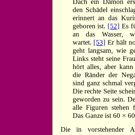
Dach ein Dämon ers
den Schädel einschla
erinnert an das Kur
geboren ist.
[52]
Es fü
an das Wasser, w
wartet.
[53]
Er hält n
geht langsam, wie ge
Links steht seine Fra
hört alles, aber kan
die Ränder der Nega
sind ganz schmal verg
Die rechte Seite sche
geworden zu sein. De
alle Figuren stehen 
Das Ganze ist 60 × 60
Die in vorstehender A