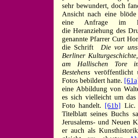
sehr bewundert, doch fand
Ansicht nach eine blöd
eine Anfrage im La
die Heranziehung des Druc
genannte Pfarrer Curt Ho
die Schrift
Die vor uns
Berliner Kulturgeschicht
am Hallischen Tore i
Bestehens
veröffentlich
Fotos bebildert hatte.
[61a
eine Abbildung von Walte
es sich vielleicht um das
Foto handelt.
[61b]
Lic. 
Titelblatt seines Buchs sa
Jerusalems- und Neuen Kir
er auch als Kunsthistori