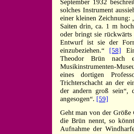
September 1932 beschrei
solches Instrument aussie
einer kleinen Zeichnung: 
Saiten drin, ca. 1 m hoc
oder bringt sie rückwärt
Entwurf ist sie der Fo
einzubeziehen.“
[58]
Ein
Theodor Brün nach e
Musikinstrumenten-Muse
eines dortigen Profes
Trichterschacht an der ei
der andern groß sein“,
angesogen“.
[59]
Geht man von der Größe 6
die Brün nennt, so könnt
Aufnahme der Windharfe