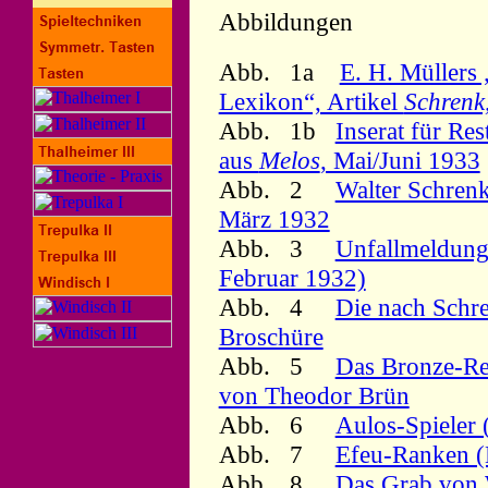
Abbildungen
Abb. 1a
E. H. Müllers
Lexikon“, Artikel
Schrenk
Abb. 1b
Inserat für Re
aus
Melos
, Mai/Juni 1933
Abb. 2
Walter Schren
März 1932
Abb. 3
Unfallmeldung 
Februar 1932)
Abb. 4
Die nach Schr
Broschüre
Abb. 5
Das Bronze-Rel
von Theodor Brün
Abb. 6
Aulos-Spieler 
Abb. 7
Efeu-Ranken (D
Abb. 8
Das Grab von 