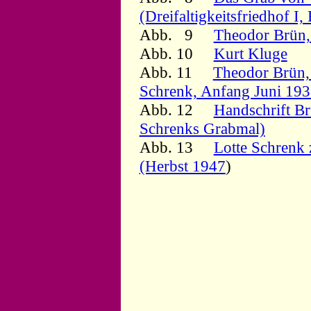
(Dreifaltigkeitsfriedhof I, 
Abb. 9
Theodor Brün
Abb. 10
Kurt Kluge
Abb. 11
Theodor Brün, 
Schrenk, Anfang Juni 19
Abb. 12
Handschrift Br
Schrenks Grabmal)
Abb. 13
Lotte Schrenk 
(Herbst 1947
)