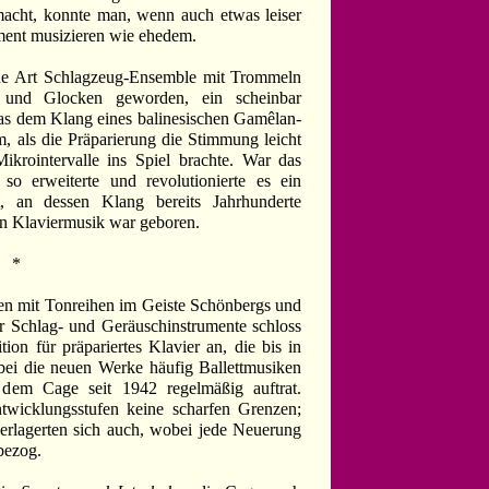
emacht, konnte man, wenn auch etwas leiser
ument musizieren wie ehedem.
ne Art Schlagzeug-Ensemble mit Trommeln
 und Glocken geworden, ein scheinbar
 das dem Klang eines balinesischen Gamêlan-
 als die Präparierung die Stimmung leicht
Mikrointervalle ins Spiel brachte. War das
so erweiterte und revolutionierte es ein
nt, an dessen Klang bereits Jahrhunderte
von Klaviermusik war geboren.
*
n mit Tonreihen im Geiste Schönbergs und
r Schlag- und Geräuschinstrumente schloss
ion für präpariertes Klavier an, die bis in
obei die neuen Werke häufig Ballettmusiken
em Cage seit 1942 regelmäßig auftrat.
twicklungsstufen keine scharfen Grenzen;
berlagerten sich auch, wobei jede Neuerung
bezog.