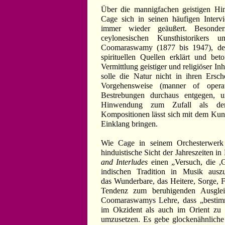
Über die mannigfachen geistigen Hi
Cage sich in seinen häufigen Interv
immer wieder geäußert. Besonder
ceylonesischen Kunsthistorikers 
Coomaraswamy (1877 bis 1947), der
spirituellen Quellen erklärt und be
Vermittlung geistiger und religiöser 
solle die Natur nicht in ihren Ersc
Vorgehensweise (manner of oper
Bestrebungen durchaus entgegen, un
Hinwendung zum Zufall als dem 
Kompositionen lässt sich mit dem Ku
Einklang bringen.
Wie Cage in seinem Orchesterwer
hinduistische Sicht der Jahreszeiten i
and Interludes
einen „Versuch, die ,
indischen Tradition in Musik auszu
das Wunderbare, das Heitere, Sorge, 
Tendenz zum beruhigenden Ausglei
Coomaraswamys Lehre, dass „bestimm
im Okzident als auch im Orient zu 
umzusetzen. Es gebe glockenähnliche 