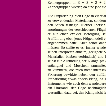
Zehnergruppen in 3 + 3 + 2 + 2 fi
Zehnergruppen wieder, da eine jede si
Die Präparierung hielt Cage in einer au
zu verwendenden Materialien, sondern
den Saiten festlegte. Hierbei übersa
anordnungen der verschiedenen Flügelm
er auf einer exakter Befolgung se
Aufführung eben jenes Flügelmodell v
abgenommen hatte. Aber selbst dan
müssen. So stellte er es, immer wiede
seinen Interpreten anheim, geeignete S
Materialien blieben verbindlich) und 
selbst zur Auffindung der Klänge prakt
entlanglief und Muscheln sammelte,
zu kümmern, die mich nicht interessi
Fixierung bewirkte neben den aufführ
Präparierung etwas anders klang, da
Instrumente wie auch dem wandelbaren
ein Umstand, der Cage nachträglic
wesentlich dazu bei, den Klang nicht fe