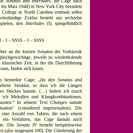
die
Sonatas and Interludes
, die Cage nach
6 bis März 1948) in New York City beendete
College in North Carolina erstmals selbst
 einstündige Zyklus besteht aus sechzehn
spielen, den
Interludes
(I), spiegelbildlich
 SSSS – I – SSSS
her an die kurzen Sonaten der Vorklassik
 gleichgewichtige, jeweils zu wiederholende
 klassischer Zeit, in der die Durchführung
ann, finden sich kaum.
en bemerkte Cage: „(In den
Sonatas and
iebene Struktur, so dass ich die Längen
es Stückes kannte. (…) Indem ich (nach
and ich Melodien und Klangkombinationen,
passten.“ In seinem Text
Changes
nannte
ation“ (considered improvisation). Die
i eine Anzahl von Takten, die nach einem
n, ein Verfahren, das Cage damals auch
ete. Die
Sonata IV
besteht beispielsweise
kten (also insgesamt 100). Die Gliederung der