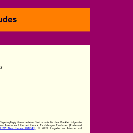
es
eringfügig überarbeiteter Text wurde für das Booklet folgender
and Interludes
/ Herbert Henck,
Festeburger Fantasien
(Erste und
(ECM New Series 1842/43)
, © 2003. Eingabe ins Internet mit