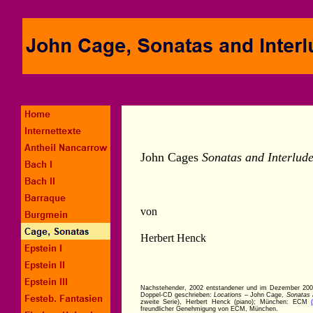
John Cages
Sonatas and Interlud
von
Herbert Henck
Nachstehender, 2002 entstandener und im Dezember 2003 g
Doppel-CD geschrieben:
Locations
– John Cage,
Sonatas 
zweite Serie), Herbert Henck (piano); München: ECM
freundlicher Genehmigung von ECM, München.