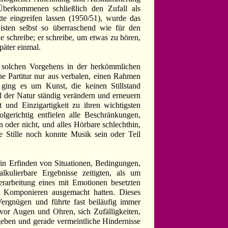
berkommenen schließlich den Zufall als
te eingreifen lassen (1950/51), wurde das
sten selbst so überraschend wie für den
e schreibe; er schreibe, um etwas zu hören,
päter einmal.
solchen Vorgehens in der herkömmlichen
ne Partitur nur aus verbalen, einen Rahmen
 ging es um Kunst, die keinen Stillstand
d der Natur ständig verändern und erneuern
 und Einzigartigkeit zu ihren wichtigsten
gerichtig entfielen alle Beschränkungen,
 oder nicht, und alles Hörbare schlechthin,
ie Stille noch konnte Musik sein oder Teil
ein Erfinden von Situationen, Bedingungen,
lkulierbare Ergebnisse zeitigten, als um
erarbeitung eines mit Emotionen besetzten
es Komponieren ausgemacht hatten. Dieses
Vergnügen und führte fast beiläufig immer
vor Augen und Ohren, sich Zufälligkeiten,
ben und gerade vermeintliche Hindernisse