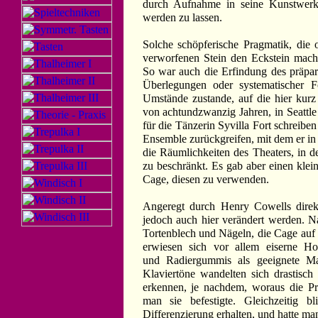
durch Aufnahme in seine Kunstwerke
werden zu lassen.
Solche schöpferische Pragmatik, die
verworfenen Stein den Eckstein macht
So war auch die Erfindung des präpari
Überlegungen oder systematischer F
Umstände zustande, auf die hier kurz
von achtundzwanzig Jahren, in Seattl
für die Tänzerin Syvilla Fort schreiben
Ensemble zurückgreifen, mit dem er in
die Räumlichkeiten des Theaters, in d
zu beschränkt. Es gab aber einen klei
Cage, diesen zu verwenden.
Angeregt durch Henry Cowells direkt
jedoch auch hier verändert werden. 
Tortenblech und Nägeln, die Cage auf 
erwiesen sich vor allem eiserne Ho
und Radiergummis als geeignete Mat
Klaviertöne wandelten sich drastisch
erkennen, je nachdem, woraus die P
man sie befestigte. Gleichzeitig bl
Differenzierung erhalten, und hatte ma