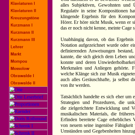
alles Subjektiven, Gewohnten und Ü
Regulativ in seine Kompositionen hat
klingende Ergebnis für den Komponi
Hörer. Er höre nicht Musik, wenn er si
das er noch nicht kenne, meinte Cage s
Unabhängig davon, ob das Ergebnis 
Notation aufgezeichnet wurde oder ei
definierenden Anweisungen bestand,
kannte, die sich gleich dem Leben un
konnte und deren Unwiederholbarkeit
Merkmalen und Anliegen gehörte. Fol
welche Klänge sich zur Musik eigneten
auch alles Geräuschhafte, ja selbst d
von ihr werden.
Tatsächlich handelte es sich eher um 
Strategien und Prozeduren, die unka
die zielgerichtete Entwicklung und V
musikalischen Materials, die früher
Erfinden bereitete Cage erhebliches 
von neuem seine ingeniöse Fähigkeit 
Umständen und Gegebenheiten hinzuge