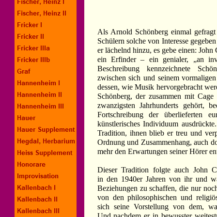
Als Arnold Schönberg einmal gefragt
Schülern solche von Interesse gegeben 
er lächelnd hinzu, es gebe einen: John
ein Erfinder – ein genialer, „an i
Beschreibung kennzeichnete Schön
zwischen sich und seinem vormaligen 
dessen, wie Musik hervorgebracht wer
Schönberg, der zusammen mit Cage z
zwanzigsten Jahrhunderts gehört, b
Fortschreibung der überlieferten e
künstlerisches Individuum ausdrückte
Tradition, ihnen blieb er treu und verp
Ordnung und Zusammenhang, auch dor
mehr den Erwartungen seiner Hörer en
Dieser Tradition folgte auch John 
in den 1940er Jahren von ihr und w
Beziehungen zu schaffen, die nur noch
von den philosophischen und religi
sich seine Vorstellung von dem, w
Und nachdem er in bewusster weites