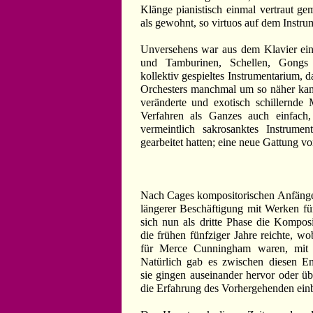
Klänge pianistisch einmal vertraut g
als gewohnt, so virtuos auf dem Instr
Unversehens war aus dem Klavier ei
und Tamburinen, Schellen, Gongs
kollektiv gespieltes Instrumentarium,
Orchesters manchmal um so näher kam,
veränderte und exotisch schillernde 
Verfahren als Ganzes auch einfach, 
vermeintlich sakrosanktes Instrume
gearbeitet hatten; eine neue Gattung 
Nach Cages kompositorischen Anfänge
längerer Beschäftigung mit Werken fü
sich nun als dritte Phase die Komposit
die frühen fünfziger Jahre reichte, w
für Merce Cunningham waren, mit d
Natürlich gab es zwischen diesen En
sie gingen auseinander hervor oder ü
die Erfahrung des Vorhergehenden ein