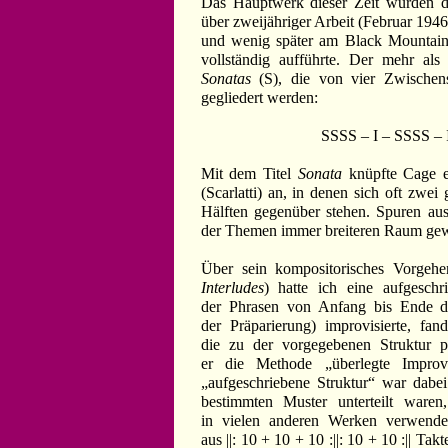
Das Hauptwerk dieser Zeit wurden 
über zweijähriger Arbeit (Februar 194
und wenig später am Black Mountain 
vollständig aufführte. Der mehr als
Sonatas
(S), die von vier Zwischen
gegliedert werden:
SSSS – I – SSSS – I – I –
Mit dem Titel
Sonata
knüpfte Cage e
(Scarlatti) an, in denen sich oft zwei
Hälften gegenüber stehen. Spuren aus
der Themen immer breiteren Raum gew
Über sein kompositorisches Vorgeh
Interludes
) hatte ich eine aufgeschr
der Phrasen von Anfang bis Ende d
der Präparierung) improvisierte, f
die zu der vorgegebenen Struktur 
er die Methode „überlegte Improvis
„aufgeschriebene Struktur“ war dabe
bestimmten Muster unterteilt ware
in vielen anderen Werken verwend
aus ||: 10 + 10 + 10 :||: 10 + 10 :|| Ta