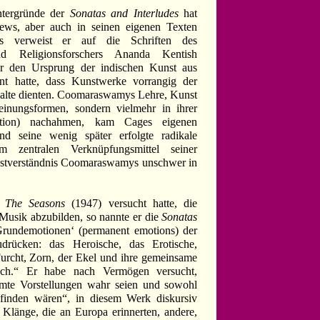
ntergründe der
Sonatas and Interludes
hat
iews, aber auch in seinen eigenen Texten
s verweist er auf die Schriften des
und Religionsforschers Ananda Kentish
 den Ursprung der indischen Kunst aus
tont hatte, dass Kunstwerke vorrangig der
Inhalte dienten. Coomaraswamys Lehre, Kunst
heinungsformen, sondern vielmehr in ihrer
ation) nachahmen, kam Cages eigenen
d seine wenig später erfolgte radikale
zentralen Verknüpfungsmittel seiner
nstverständnis Coomaraswamys unschwer in
k
The Seasons
(1947) versucht hatte, die
n Musik abzubilden, so nannte er die
Sonatas
Grundemotionen‘ (permanent emotions) der
drücken: das Heroische, das Erotische,
Furcht, Zorn, der Ekel und ihre gemeinsame
ch.“ Er habe nach Vermögen versucht,
te Vorstellungen wahr seien und sowohl
finden wären“, in diesem Werk diskursiv
Klänge, die an Europa erinnerten, andere,