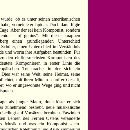
 wurde, ob es unter seinen amerikanischen
habe, verneinte er lapidar. Doch dann fügte
 Cage. Aber der sei kein Komponist, sondern
nventor – of genius“. Mit dieser knappen
berg einen grundlegenden Unterschied
Schüler, einen Unterschied im Verständnis
de und worin ihre Aufgaben bestünden. Für
u den einflussreichsten Komponisten des
edeutete Komponieren in erster Linie die
uropäischen Tonsprache, in der sich ein
. Dies war seine Welt, seine Heimat, seine
flichtet, mit ihren Mitteln schuf er Gestalt,
t, wo er ungewohnte Wege ging und nicht
tsprach.
Cage als junger Mann, doch löste er sich
ar zunehmend bestrebt, neue musikalische
 bedingt auf Vorsätzen beruhten. Fasziniert
ösen Lehren des Fernen Ostens veränderte
as Musik und was ein Komponist seien.
tmöglicher Ablehnung und Ausklammerung