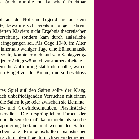
 (nicht nur die musikalischen) fruchtbar
 oft aus der Not eine Tugend und aus dem
e, bewährte sich bereits in jungen Jahren.
erten Klaviers nicht Ergebnis theoretischer
orschung, sondern kam durch äußerliche
 eingegangen sei. Als Cage 1940, im Alter
e innerhalb weniger Tage eine Bühnenmusik
 sollte, konnte er nicht auf sein Schlagzeug-
 jener Zeit gewöhnlich zusammenarbeitete –
em die Aufführung stattfinden sollte, waren
nen Flügel vor der Bühne, und so beschloss
es Spiel auf den Saiten sollte der Klang
Nach unbefriedigenden Versuchen mit einem
die Saiten legte oder zwischen sie klemmte,
lz- und Gewindeschrauben, Plastikstücke
erialien. Die ursprünglichen Farben der
 und ließen sich oft kaum mehr als solche
räparierung bestand und wo an den Saiten
ieben alle Errungenschaften pianistischer
n sich mit den Eigentümlichkeiten der neuen