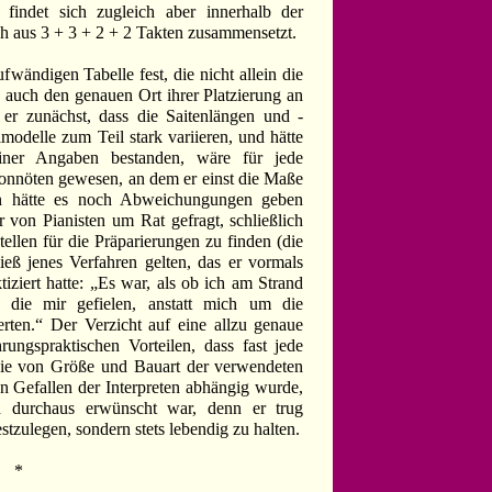
ndet sich zugleich aber innerhalb der
ch aus 3 + 3 + 2 + 2 Takten zusammensetzt.
fwändigen Tabelle fest, die nicht allein die
 auch den genauen Ort ihrer Platzierung an
h er zunächst, dass die Saitenlängen und -
odelle zum Teil stark variieren, und hätte
iner Angaben bestanden, wäre für jede
onnöten gewesen, an dem er einst die Maße
n hätte es noch Abweichungungen geben
r von Pianisten um Rat gefragt, schließlich
tellen für die Präparierungen zu finden (die
ließ jenes Verfahren gelten, das er vormals
iziert hatte: „Es war, als ob ich am Strand
 die mir gefielen, anstatt mich um die
erten.“ Der Verzicht auf eine allzu genaue
ungspraktischen Vorteilen, dass fast jede
 sie von Größe und Bauart der verwendeten
 Gefallen der Interpreten abhängig wurde,
h durchaus erwünscht war, denn er trug
stzulegen, sondern stets lebendig zu halten.
*