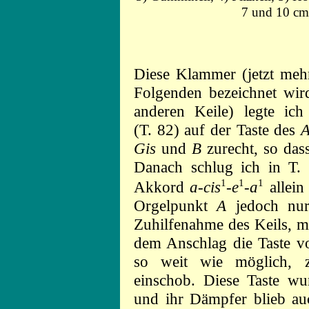
7 und 10 cm,
Diese Klammer (jetzt mehr
Folgenden bezeichnet wird
anderen Keile) legte ich
(T. 82) auf der Taste des
Gis
und
B
zurecht, so das
Danach schlug ich in T. 8
1
1
1
Akkord
a-cis
-e
-a
allein
Orgelpunkt
A
jedoch nur
Zuhilfenahme des Keils, mi
dem Anschlag die Taste 
so weit wie möglich, 
einschob. Diese Taste wur
und ihr Dämpfer blieb au