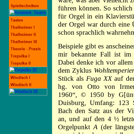
wäre, was aber vielleicht 
führen können. So schlich
für Orgel in ein Klaviers
der Orgel war durch eine
schon sprachlich wahrneh
Beispiele gibt es anscheine
mir bekannte Fall ist im
Dabei denke ich vor alle
dem Zyklus
Wohltemperier
Stück als
Fuga XX
auf den
hg. von Otto von Irmer
1960“, © 1950 by G[ünt
Duisburg, Umfang: 123 
Bach den Satz aus der Vie
an, und auf den 4 ½ letzt
Orgelpunkt
A
(der längste