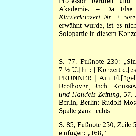
Professor berufen und
Akademie. – Da Else 
Klavierkonzert Nr. 2
berei
erwähnt wurde, ist es nic
Solopartie in diesem Konze
S. 77, Fußnote 230:
„Sin
7 ½ U.[hr]: | Konzert d.[es
PRUNNER | Am Fl.[ügel]:
Beethoven, Bach | Koussewi
und Handels-Zeitung
, 57.
Berlin, Berlin: Rudolf Mos
Spalte ganz rechts
S. 85, Fußnote 250, Zeile
einfügen: „168,“