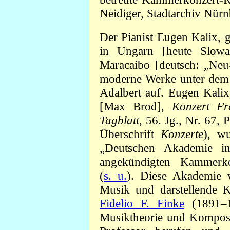
Neidiger, Stadtarchiv Nür
Der Pianist Eugen Kalix, 
in Ungarn [heute Slowa
Maracaibo [deutsch: „Neu
moderne Werke unter dem D
Adalbert auf. Eugen Kali
[Max Brod],
Konzert F
Tagblatt
, 56. Jg., Nr. 67, 
Überschrift
Konzerte
), wu
„Deutschen Akademie i
angekündigten Kammer
(
s. u.
). Diese Akademie 
Musik und darstellende 
Fidelio F. Finke
(1891–1
Musiktheorie und Kompos