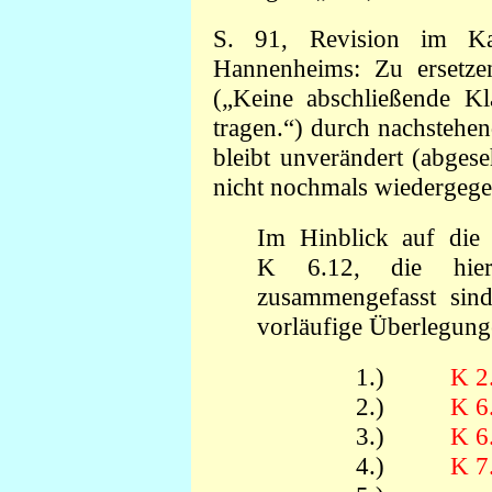
S. 91, Revision im Ka
Hannenheims: Zu ersetzen
(„Keine abschließende Kl
tragen.“) durch nachstehe
bleibt unverändert (abge
nicht nochmals wiedergege
Im Hinblick auf di
K 6.12, die hier
zusammengefasst sind
vorläufige Überlegunge
1.)
K 2
2.)
K 6
3.)
K 6
4.)
K 7