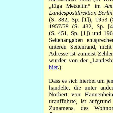
„Elga Metzeltin“ im
Amt
Landespostdirektion Berlin
(S. 382, Sp. [1]), 1953 (
1957/58 (S. 432, Sp. [4
(S. 451, Sp. [1]) und 196
Seitenangaben entsprech
unteren Seitenrand, nic
Adresse ist zumeist Zehle
wurden von der „Landesbibl
hier
.)
Dass es sich hierbei um je
handelte, die unter and
Norbert von Hannenhei
uraufführte, ist aufgrund
Zunamens, des Wohnort