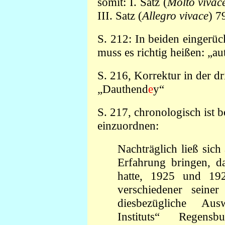
somit: I. Satz (
Molto vivac
III. Satz (
Allegro vivace
) 7
S. 212: In beiden eingerüc
muss es richtig heißen: „au
S. 216, Korrektur in der dri
„Dauthend
e
y“
S. 217, chronologisch ist
einzuordnen:
Nachträglich ließ sich
Erfahrung bringen, 
hatte, 1925 und 19
verschiedener seine
diesbezügliche Aus
Instituts“ Regen