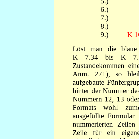
5.
6.
7.
8.
9.)
K 1
Löst man die blaue
K 7.34 bis K 7.3
Zustandekommen eine 
Anm. 271), so bleib
aufgebaute Fünfergrup
hinter
der Nummer des
Nummern 12, 13 oder 
Formats wohl zumei
ausgefüllte Formular
nummerierten Zeilen 
Zeile für ein eige