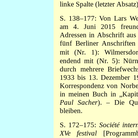
linke Spalte (letzter Absatz
S. 138–177:
Von Lars Wer
am 4. Juni 2015 freund
Adressen in Abschrift aus
fünf Berliner Anschrifte
mit (Nr. 1): Wilmersdor
endend mit (Nr. 5): Nürn
durch mehrere Briefwechse
1933 bis 13. Dezember 19
Korrespondenz von Norbe
in meinen Buch in „Kapit
Paul Sacher
). – Die Qu
bleiben.
S. 172–175:
Société inte
XVe festival
[Programmbu