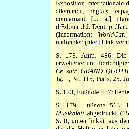
Exposition internationale d
allemands, anglais, espa
concernant [u. a.] Han
dۥEdouard J. Dent; préface par Albert Roussel], XXXVII + 128 S., 8°
(Information:
WorldCat
,
nationale“ (
hier
[Link veral
S. 173, Anm. 486: Die i
erweiterter und berichtigt
Ce soir. GRAND QUOT
Jg. 1, Nr. 115, Paris, 25. J
S. 173, Fußnote 487: Fehle
S. 179, Fußnote 513: Ei
Musikblatt
abgedruckt (15.
S. 8, unten links), aus de
der das Heft über Johanne