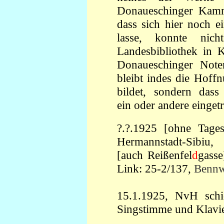
Donaueschinger Kamm
dass sich hier noch 
lasse, konnte ni
Landesbibliothek in K
Donaueschinger Note
bleibt indes die Hoff
bildet, sondern das
ein oder andere eingetr
?.?.1925 [ohne Tage
Hermannstadt
[auch Reißenfel
d
gasse
Link: 25-2/137,
Bennw
15.1.1925, NvH schic
Singstimme und Klavie