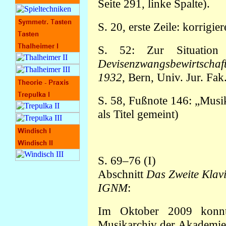
Seite 291, linke Spalte).
S. 20, erste Zeile: korrigie
S. 52:
Zur Situatio
Devisenzwangsbewirtscha
1932
, Bern, Univ. Jur. Fak
S. 58, Fußnote 146: „Musik
als Titel gemeint)
S. 69–76 (I)
Abschnitt
Das Zweite Klavi
IGNM
:
Im Oktober 2009 konn
Musikarchiv der Akademie 