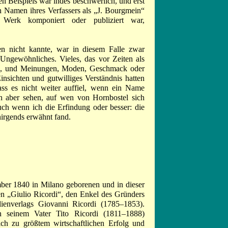
n Beispiels war indes beschwerlich, und erst
n Namen ihres Verfassers als „J. Bourgmein“
erk komponiert oder publiziert war,
 nicht kannte, war in diesem Falle zwar
 Ungewöhnliches. Vieles, das vor Zeiten als
sen, und Meinungen, Moden, Geschmack oder
insichten und gutwilliges Verständnis hatten
ss es nicht weiter auffiel, wenn ein Name
h aber sehen, auf wen von Hornbostel sich
uch wenn ich die Erfindung oder besser: die
irgends erwähnt fand.
ber 1840 in Milano geborenen und in dieser
en „Giulio Ricordi“, den Enkel des Gründers
lienverlags Giovanni Ricordi (1785–1853).
n seinem Vater Tito Ricordi (1811–1888)
ch zu größtem wirtschaftlichen Erfolg und