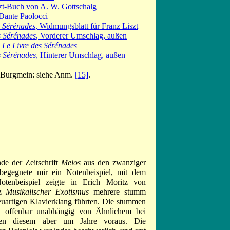
zt-Buch von A. W. Gottschalg
Dante Paolocci
s Sérénades
, Widmungsblatt für Franz Liszt
s Sérénades
, Vorderer Umschlag, außen
s
Le Livre des Sérénades
s Sérénades
, Hinterer Umschlag, außen
 Burgmein: siehe Anm.
[15]
.
de der Zeitschrift
Melos
aus den zwanziger
 begegnete mir ein Notenbeispiel, mit dem
Notenbeispiel zeigte in Erich Moritz von
tz
Musikalischer Exotismus
mehrere stumm
euartigen Klavierklang führten. Die stummen
n offenbar unabhängig von Ähnlichem bei
gen diesem aber um Jahre voraus. Die