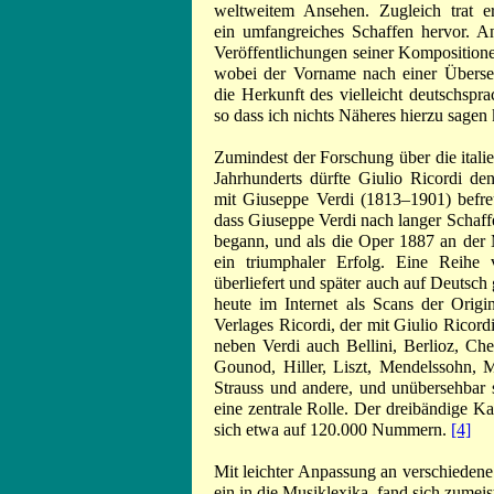
weltweitem Ansehen. Zugleich trat 
ein umfangreiches Schaffen hervor. An
Veröffentlichungen seiner Komposition
wobei der Vorname nach einer Überset
die Herkunft des vielleicht deutschsp
so dass ich nichts Näheres hierzu sagen
Zumindest der Forschung über die ital
Jahrhunderts dürfte Giulio Ricordi de
mit Giuseppe Verdi (1813–1901) befreu
dass Giuseppe Verdi nach langer Schaf
begann, und als die Oper 1887 an der 
ein triumphaler Erfolg. Eine Reihe 
überliefert und später auch auf Deutsc
heute im Internet als Scans der Origi
Verlages Ricordi, der mit Giulio Ricordi
neben Verdi auch Bellini, Berlioz, Che
Gounod, Hiller, Liszt, Mendelssohn, M
Strauss und andere, und unübersehbar s
eine zentrale Rolle. Der dreibändige K
sich etwa auf 120.000 Nummern.
[4]
Mit leichter Anpassung an verschieden
ein in die Musiklexika, fand sich zumei