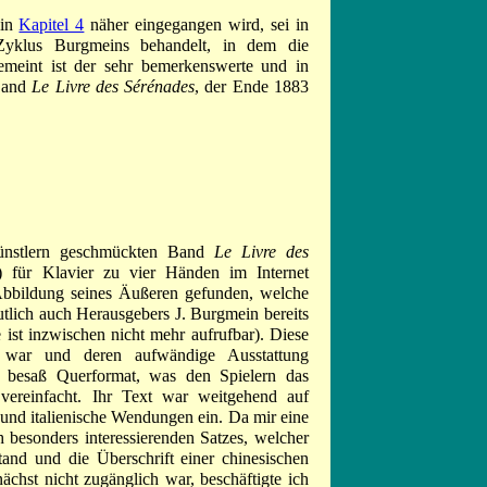
 in
Kapitel 4
näher eingegangen wird, sei in
Zyklus Burgmeins behandelt, in dem die
emeint ist der sehr bemerkenswerte und in
 Band
Le Livre des Sérénades
, der Ende 1883
ünstlern geschmückten Band
Le Livre des
für Klavier zu vier Händen im Internet
 Abbildung seines Äußeren gefunden, welche
tlich auch Herausgebers J. Burgmein bereits
e ist inzwischen nicht mehr aufrufbar). Diese
 war und deren aufwändige Ausstattung
, besaß Querformat, was den Spielern das
 vereinfacht. Ihr Text war weitgehend auf
 und italienische Wendungen ein. Da mir eine
 besonders interessierenden Satzes, welcher
and und die Überschrift einer chinesischen
nächst nicht zugänglich war, beschäftigte ich