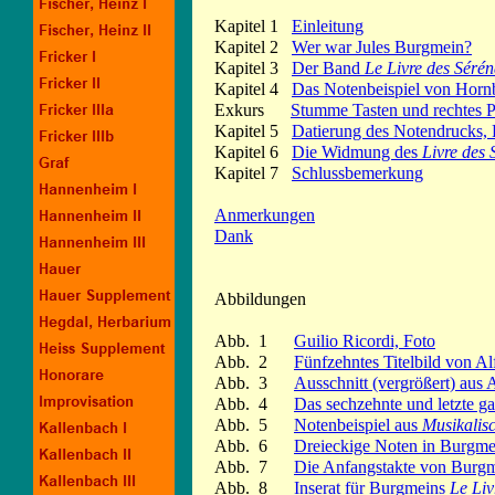
Kapitel 1
Einleitung
Kapitel 2
Wer war Jules Burgmein?
Kapitel 3
Der Band
Le Livre des Séré
Kapitel 4
Das Notenbeispiel von Horn
Exkurs
Stumme Tasten und rechtes P
Kapitel 5
Datierung des Notendrucks, 
Kapitel 6
Die Widmung des
Livre des
Kapitel 7
Schlussbemerkung
Anmerkungen
Dank
Abbildungen
Abb. 1
Guilio Ricordi, Foto
Abb. 2
Fünfzehntes Titelbild von Al
Abb. 3
Ausschnitt (vergrößert) aus 
Abb. 4
Das sechzehnte und letzte ga
Abb. 5
Notenbeispiel aus
Musikalis
Abb. 6
Dreieckige Noten in Burgm
Abb. 7
Die Anfangstakte von Burg
Abb. 8
Inserat für Burgmeins
Le Liv