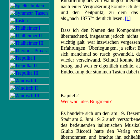
Entzifferung des von Hand geschriebene
nach einer Vergrößerung konnte ich de
und den Zeitpunkt, zu dem das W
als „nach 1875?“
deutlich lesen.
[1]
Dass ich den Namen des Komponisten
überraschend, insgesamt jedoch nichts
wichtig galt, war inzwischen verges
Erfahrungen, Überlegungen, ja selbst E
sich manchmal so rasch gewandelt, da
wieder verschwand. Schnell konnte ic
bezog und wen er eigentlich meinte, a
Entdeckung der stummen Tasten dabei n
Kapitel 2
Wer war Jules Burgmein?
Es handelte sich um den am 19. Dezem
Stadt am 6. Juni 1912 auch verstorben
des bedeutenden italienischen Musika
Giulio Ricordi hatte den Verlag vo
übernommen und brachte ihn schließli