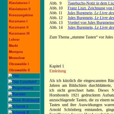
Abb. 9
Tagebuchs-Notiz in dem Lis
Abb. 10
Franz Liszt. Zeichnung von 
Abb. 11
Jules Burgmein,
Le Livre de
Abb. 12
Jules Burgmein,
Le Livre de
Abb. 13
Vortitel von Jules Burgmein
Abb. 14
Jules Burgmein,
Le Livre de
Zum Thema „stumme Tasten“ vor Jules
Kapitel 1
Einleitung
Als ich kürzlich die eingescannten Bän
Jahren am Bildschirm durchblätterte,
ich nicht gerechnet hatte. Dieses 
Hornbostels 1921 gedrucktem Aufsa
anzuschlagende Tasten, die zu einem n
Tasten und ihre Auswirkungen ware
Arnold Schönberg entstanden, gin