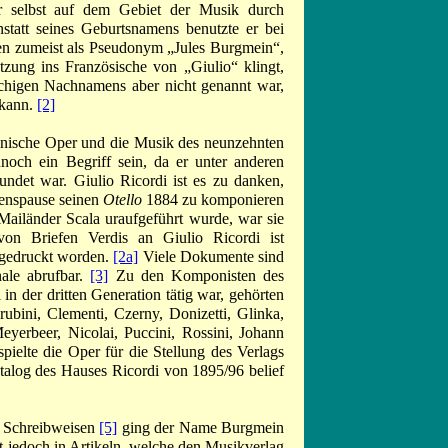
er selbst auf dem Gebiet der Musik durch
statt seines Geburtsnamens benutzte er bei
en zumeist als Pseudonym „Jules Burgmein“,
zung ins Französische von „Giulio“ klingt,
rachigen Nachnamens aber nicht genannt war,
 kann.
[2]
ienische Oper und die Musik des neunzehnten
nnoch ein Begriff sein, da er unter anderen
ndet war. Giulio Ricordi ist es zu danken,
fenspause seinen
Otello
1884 zu komponieren
Mailänder Scala uraufgeführt wurde, war sie
von Briefen Verdis an Giulio Ricordi ist
h gedruckt worden.
[2a]
Viele Dokumente sind
nale abrufbar.
[3]
Zu den Komponisten des
 in der dritten Generation tätig war, gehörten
rubini, Clementi, Czerny, Donizetti, Glinka,
eyerbeer, Nicolai, Puccini, Rossini, Johann
pielte die Oper für die Stellung des Verlags
atalog des Hauses Ricordi von 1895/96 belief
e Schreibweisen
[5]
ging der Name Burgmein
st jedoch in Artikeln, welche den Musikverlag