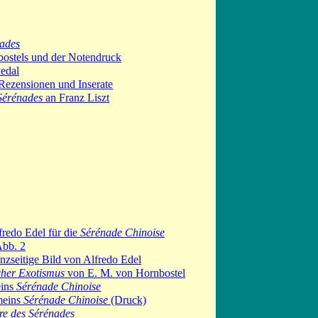
nades
bostels und der Notendruck
edal
Rezensionen und Inserate
 Sérénades
an Franz Liszt
fredo Edel für die
Sérénade Chinoise
Abb. 2
nzseitige Bild von Alfredo Edel
cher
Exotismus
von E. M. von Hornbostel
eins
Sérénade Chinoise
meins
Sérénade Chinoise
(Druck)
re des Sérénades