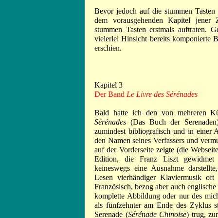
Bevor jedoch auf die stummen Tasten
dem vorausgehenden Kapitel jener 
stummen Tasten erstmals auftraten. G
vielerlei Hinsicht bereits komponierte
erschien.
Kapitel 3
Der Band
Le Livre des Sérénades
Bald hatte ich den von mehreren K
Sérénades
(Das Buch der Serenaden) 
zumindest bibliografisch und in einer
den Namen seines Verfassers und vermu
auf der Vorderseite zeigte (die Webseit
Edition, die Franz Liszt gewidmet
keineswegs eine Ausnahme darstellte
Lesen vierhändiger Klaviermusik oft
Französisch, bezog aber auch englische
komplette Abbildung oder nur des mich
als fünfzehnter am Ende des Zyklus st
Serenade (
Sérénade Chinoise
) trug, zu