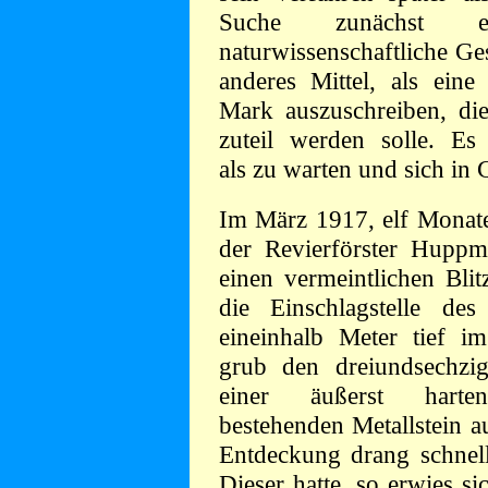
Suche zunächst er
naturwissenschaftliche Ges
anderes Mittel, als ein
Mark auszuschreiben, di
zuteil werden solle. Es 
als zu warten und sich in
Im März 1917, elf Monat
der Revierförster Huppm
einen vermeintlichen Blit
die Einschlagstelle de
eineinhalb Meter tief 
grub den dreiundsechzi
einer äußerst harten
bestehenden Metallstein a
Entdeckung drang schnel
Dieser hatte, so erwies si