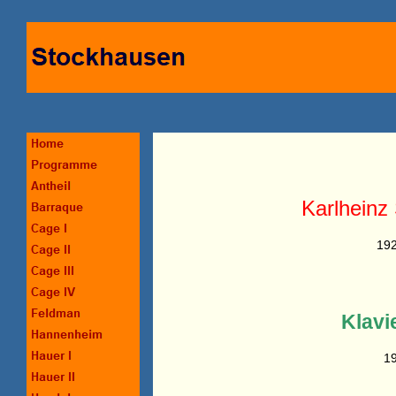
Karlheinz
19
Klavi
1