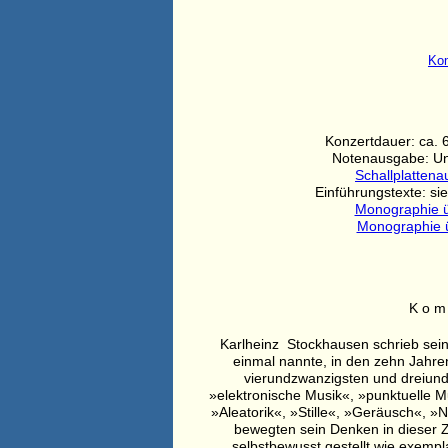
Ko
Konzertdauer: ca. 
Notenausgabe: Uni
Schallplatte
Einführungstexte: si
Monographie ü
Monographie ü
K o m 
Karlheinz Stockhausen schrieb sei
einmal nannte, in den zehn Jahr
vierundzwanzigsten und dreiund
»elektronische Musik«, »punktuelle 
»Aleatorik«, »Stille«, »Geräusch«, »
bewegten sein Denken in dieser Z
selbstbewusst gestellt wie exemp