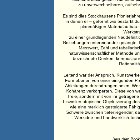
zu unverwechselbaren, aufseh
Es sind dies Stockhausens Pionierjahr
in denen er – geformt wie bestärkt 
planmäßigen Materialaufbau 
Werkstr
zu einer grundlegenden Neudefiniti
Beziehungen untereinander gelangte. 
Messwert, Zahl und tabellaris
naturwissenschaftlicher Methode und
bezeichnete Denken, kompositori
Rationalit
Leitend war der Anspruch, Kunstwerke 
Formebenen von einer einigenden Pro
Ableitungen durchdrungen seien, Wer
Kohärenz verkörperten. Diese von wel
freie, sondern mit von ihr getragene
bisweilen utopische Objektivierung de
wie eine merklich gesteigerte Fähigk
Schwelle zwischen tieferliegender, d
Werkidee und handwerklich-techn
(aus dem Book