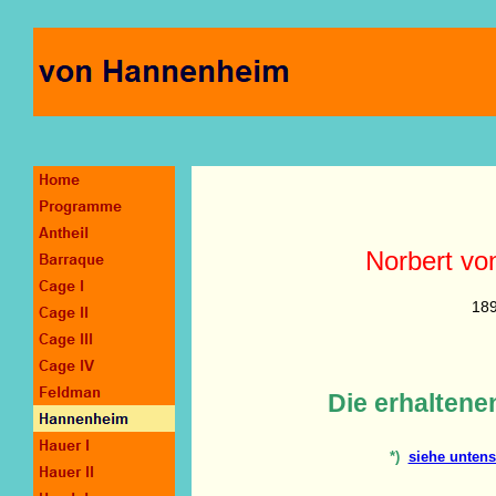
Norbert v
18
Die erhaltene
*)
siehe unten