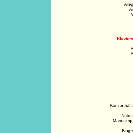
Alle
A
V
Klaviers
A
A
Konzerthälft
Noten
Manuskript
Biogr