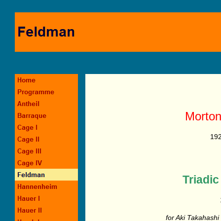
Morto
19
Triadi
for Aki Takahash