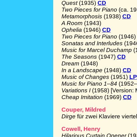
Quest
(1935)
CD
Two Pieces for Piano
(ca. 1
Metamorphosis
(1938)
CD
A Room
(1943)
Ophelia
(1946)
CD
Two Pieces for Piano
(1946
Sonatas and Interludes
(194
Music for Marcel Duchamp
(
The Seasons
(1947)
CD
Dream
(1948)
In a Landscape
(1948)
CD
Music of Changes
(1951)
LP
Music for Piano 1–84
(1952
Variations I
(1958) [Version:
Cheap Imitation
(1969)
CD
Couper, Mildred
Dirge
für zwei Klaviere vierte
Cowell, Henry
Hilarious Curtain Opener
(19