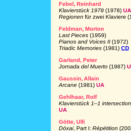
Febel, Reinhard
Klavierstück 1978
(1978)
U
Regionen
für zwei Klaviere 
Feldman, Morton
Last Pieces
(1959)
Pianos and Voices II
(1972)
Triadic Memories
(1981)
CD
Garland, Peter
Jornada del Muerto
(1987)
U
Gaussin, Allain
Arcane
(1981)
UA
Gehlhaar, Rolf
Klavierstück 1–1 intersectio
UA
Götte, Ulli
Dóxai
, Part I:
Répétition
(200