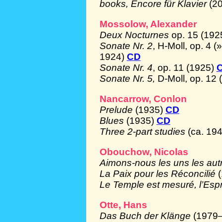
books, Encore für Klavier
(2
Mossolow, Alexander
Deux Nocturnes
op. 15 (19
Sonate Nr. 2
, H-Moll, op. 4 
1924)
CD
Sonate Nr. 4
,
op. 11 (1925)
Sonate Nr. 5,
D-Moll, op. 12
Nancarrow, Conlon
Prelude
(1935)
CD
Blues
(1935)
CD
Three 2-part studies
(ca. 19
Obouchow, Nicolas
Aimons-nous les uns les au
La Paix pour les Réconcilié
Le Temple est mesuré, l’Espr
Otte, Hans
Das Buch der Klänge
(1979