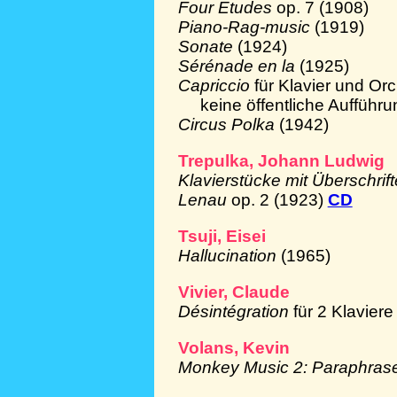
Four Etudes
op. 7 (1908)
Piano-Rag-music
(1919)
Sonate
(1924)
Sérénade en la
(1925)
Capriccio
für Klavier und Or
keine öffentliche Aufführu
Circus Polka
(1942)
Trepulka, Johann Ludwig
Klavierstücke mit Überschri
Lenau
op. 2 (1923)
CD
Tsuji, Eisei
Hallucination
(1965)
Vivier, Claude
Désintégration
für 2 Klaviere
Volans, Kevin
Monkey Music 2: Paraphras