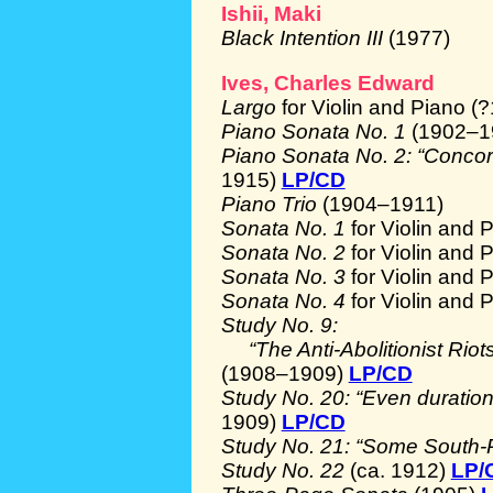
Ishii, Maki
Black Intention III
(1977)
Ives, Charles Edward
Largo
for Violin and Piano (
Piano Sonata No. 1
(1902–1
Piano Sonata No. 2: “Conco
1915)
LP/CD
Piano Trio
(1904–1911)
Sonata No. 1
for Violin and
Sonata No. 2
for Violin and
Sonata No. 3
for Violin and
Sonata No. 4
for Violin and
Study No. 9:
“The Anti-Abolitionist Riots
(1908–1909)
LP/CD
Study No. 20: “Even duratio
1909)
LP/CD
Study No. 21: “Some South-
Study No. 22
(ca. 1912)
LP/