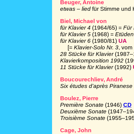
Beuger, Antoine
etwas – lied
für Stimme und 
Biel, Michael von
für Klavier 4
(1964/65) =
Für 
für Klavier 5
(1968) =
Etüden
für Klavier 6
(1980/81)
UA
[=
Klavier-Solo Nr. 3
, vom
28 Stücke für Klavier
(1987–
Klavierkomposition 1992
(1
11 Stücke für Klavier
(1992)
Boucourechliev, André
Six études d’après Piranese
Boulez, Pierre
Première Sonate
(1946)
CD
Deuxième Sonate
(1947–19
Troisième Sonate
(1955–19
Cage, John