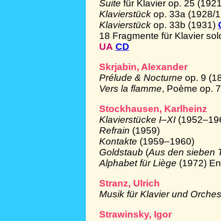
Suite
für Klavier op. 25 (192
Klavierstück
op. 33a (1928/
Klavierstück
op. 33b (1931)
18 Fragmente für Klavier so
UA
CD
Skrjabin, Alexander
Prélude & Nocturne
op. 9 (1
Vers la flamme
, Poème op. 7
Stockhausen, Karlheinz
Klavierstücke I–XI
(1952–19
Refrain
(1959)
Kontakte
(1959–1960)
Goldstaub
(
Aus den sieben 
Alphabet für Liège
(1972) E
Stranz, Ulrich
Musik für Klavier und Orche
Strawinsky, Igor