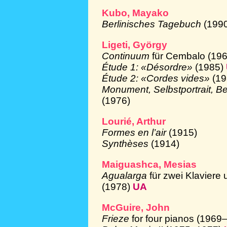
Kubo, Mayako
Berlinisches Tagebuch
(199
Ligeti, György
Continuum
für Cembalo (196
Étude 1: «Désordre»
(1985)
Étude 2: «Cordes vides»
(1
Monument, Selbstportrait, 
(1976)
Lourié, Arthur
Formes en l’air
(1915)
Synthèses
(1914)
Maiguashca, Mesias
Agualarga
für zwei Klaviere
(1978)
UA
McGuire, John
Frieze
for four pianos (196