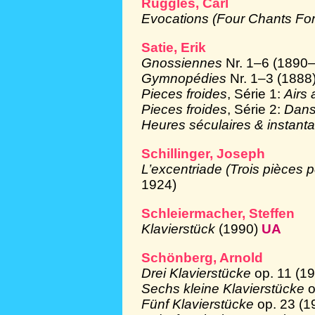
Ruggles, Carl
Evocations (Four Chants Fo
Satie, Erik
Gnossiennes
Nr. 1–6 (1890
Gymnopédies
Nr. 1–3 (1888
Pieces froides
, Série 1:
Airs 
Pieces froides
, Série 2:
Dans
Heures séculaires & instan
Schillinger, Joseph
L’excentriade (Trois pièces 
1924)
Schleiermacher, Steffen
Klavierstück
(1990)
UA
Schönberg, Arnold
Drei Klavierstücke
op. 11 (1
Sechs kleine Klavierstücke
o
Fünf Klavierstücke
op. 23 (