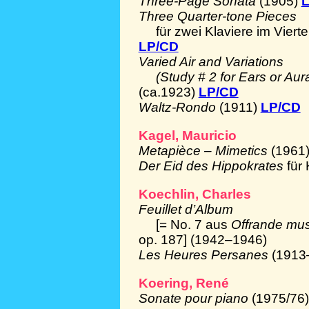
Three-Page Sonata
(1905)
Three Quarter-tone Pieces
für zwei Klaviere im Vier
LP/CD
Varied Air and Variations
(Study # 2 for Ears or Aural
(ca.1923)
LP/CD
Waltz-Rondo
(1911)
LP/CD
Kagel, Mauricio
Metapièce – Mimetics
(1961
Der Eid des Hippokrates
für
Koechlin, Charles
Feuillet d’Album
[= No. 7 aus
Offrande mus
op. 187] (1942–1946)
Les Heures Persanes
(1913
Koering, René
Sonate pour piano
(1975/76)