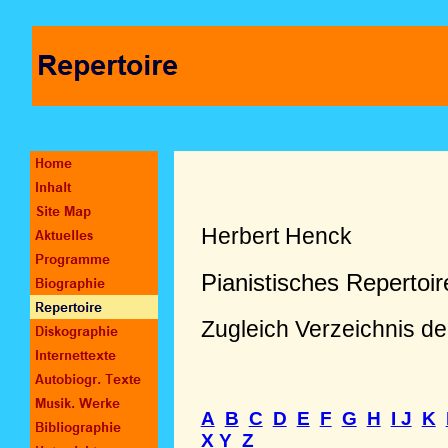
Herbert Henck
Pianistisches Repertoi
Zugleich Verzeichnis d
A
B
C
D
E
F
G
H
I J
K
X Y
Z