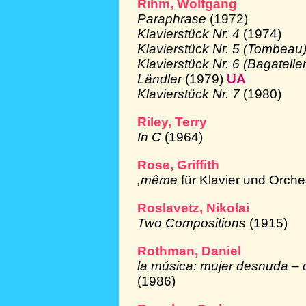
Rihm, Wolfgang
Paraphrase
(1972)
Klavierstück Nr. 4
(1974)
Klavierstück Nr. 5 (Tombeau
Klavierstück Nr. 6 (Bagatelle
Ländler
(1979)
UA
Klavierstück Nr. 7
(1980)
Riley, Terry
In C
(1964)
Rose, Griffith
,même
für Klavier und Orch
Roslavetz, Nikolai
Two Compositions
(1915)
Rothman, Daniel
la música: mujer desnuda – c
(1986)