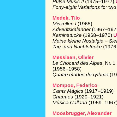
Pulse Music II
(1975–1977)
Forty-eight Variations
for tw
Medek, Tilo
Miszellen I
(1965)
Adventskalender
(1967–197
Kaminstücke
(1968–1970)
U
Meine kleine Nostalgie – Si
Tag- und Nachtstücke
(1976
Messiaen, Olivier
Le Chocard des Alpes,
Nr. 
(1956
–1958)
Quatre études de rythme
(1
Mompou, Federico
Cants Mágics
(1917–1919)
Charmes
(1920–1921)
Música Callada
(1959–1967
Moosbrugger, Alexander