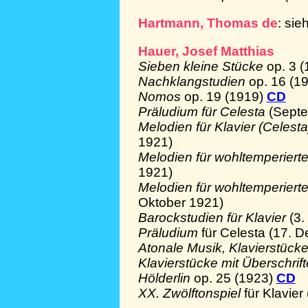
Hartmann, Thomas de
: sie
Hauer, Josef Matthias
Sieben kleine Stücke
op. 3 
Nachklangstudien
op. 16 (1
Nomos
op. 19 (1919)
CD
Präludium für Celesta
(Sept
Melodien für Klavier (Celes
1921)
Melodien für wohltemperiert
1921)
Melodien für wohltemperiert
Oktober 1921)
Barockstudien für Klavier
(3
Präludium
für Celesta (17. 
Atonale Musik, Klavierstück
Klavierstücke mit Überschrif
Hölderlin
op. 25 (1923)
CD
XX. Zwölftonspiel
für Klavier