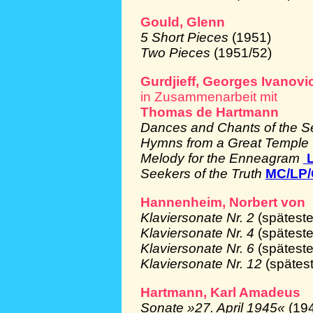
Gould, Glenn
5 Short Pieces
(1951)
Two Pieces
(1951/52)
Gurdjieff, Georges Ivanovi
in Zusammenarbeit mit
Thomas de Hartmann
Dances and Chants of the S
Hymns from a Great Temple
Melody for the Enneagram
L
Seekers of the Truth
MC/LP
Hannenheim, Norbert von
Klaviersonate Nr. 2
(spätest
Klaviersonate Nr. 4
(spätest
Klaviersonate Nr. 6
(spätest
Klaviersonate Nr. 12
(spätes
Hartmann, Karl Amadeus
Sonate »27. April 1945«
(19