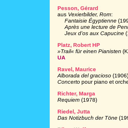
Pesson, Gérard
aus
Vexierbilder, Rom
:
Fantaisie Égyptienne
(19
Après une lecture de Pe
Jeux d’os aux Capucine
Platz, Robert HP
»Trail« für einen Pianisten
(K
UA
Ravel, Maurice
Alborada del gracioso
(1906
Concerto
pour piano et orch
Richter, Marga
Requiem
(1978)
Riedel, Jutta
Das Notizbuch der Töne
(19