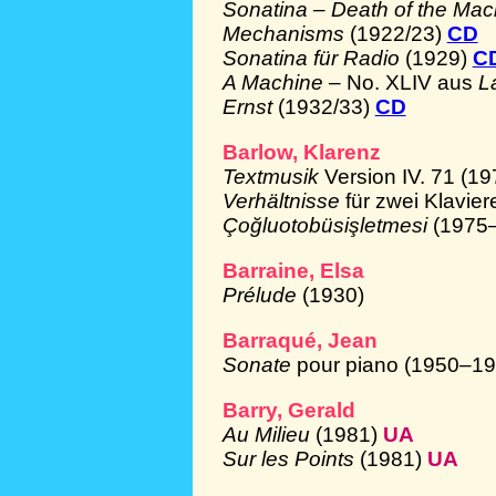
Sonatina – Death of the Mac
Mechanisms
(1922/23)
CD
Sonatina für Radio
(1929)
C
A Machine
– No. XLIV aus
L
Ernst
(1932/33)
CD
Barlow, Klarenz
Textmusik
Version IV. 71 (19
Verhältnisse
für zwei Klavie
Çoğluotobüsişletmesi
(1975
Barraine, Elsa
Prélude
(1930)
Barraqué, Jean
Sonate
pour piano (1950–1
Barry, Gerald
Au Milieu
(1981)
UA
Sur les Points
(1981)
UA